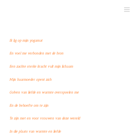
Skip
to
content
Ik lig op mijn yogamat
En voel me verbonden met de bron
Een zachte sterke kracht vult mijn lichaam
Mijn baarmoeder opent zich
Golven van liefde en warmte overspoelen me
En de behoefte om te zijn
Te zijn met en voor vrouwen van deze wereld
In die plaats van warmte en liefde