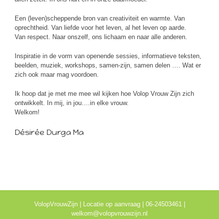
Een (leven)scheppende bron van creativiteit en warmte. Van
oprechtheid. Van liefde voor het leven, al het leven op aarde.
Van respect. Naar onszelf, ons lichaam en naar alle anderen.
Inspiratie in de vorm van openende sessies, informatieve teksten,
beelden, muziek, workshops, samen-zijn, samen delen …. Wat er
zich ook maar mag voordoen.
Ik hoop dat je met me mee wil kijken hoe Volop Vrouw Zijn zich
ontwikkelt. In mij, in jou….in elke vrouw.
Welkom!
Désirée Durga Ma
VolopVrouwZijn | Locatie op aanvraag | 06-24503461 |
welkom@volopvrouwzijn.nl