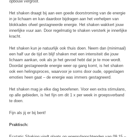
opbouw vergroot.
Het shaken draagt bij aan een goede doorstroming van de energie
in je lichaam en kan daardoor bijdragen aan het verhelpen van
blokkades ofwel gestagneerde energie. Het shaken wakkert jouw
innerlijke vuur aan. Door regelmatig te shaken versterk je innerlijke
kracht.
Het shaken kun je natuurlijk ook thuis doen. Neem dan (minimaal)
een half uur de tijd en blijf shaken met een intensiteit die jouw
lichaam aankan, ook als je het gevoel hebt dat je te moe wordt.
Doordat gestagneerde energie weer op gang komt, is het shaken
ook een helingsproces, waarvoor je soms door oude, opgeslagen
emoties heen gaat – de energie was immers gestagneerd.
Het shaken mag je elke dag beoefenen. Voor een extra stimulans,
op alle gebieden, is het fijn om dit 1 x per week in groepsverband
te doen.
Fijn als jij er bij bent!
Praktisch:
Ecstatic Shaking vindt plaats op woensdagochtenden van 09.15 –