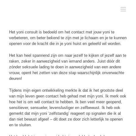
Skip
to
content
Het yoni consult is bedoeld om het contact met jouw yoni te
verbeteren, om beter bekend te zijn met je lichaam en je te kunnen
openen voor de kracht die in je yoni huist en geleefd wil worden.
Het kan heel spannend zijn om naar jezelf te kijken of jezelf aan te
raken, zeker in aanwezigheid van iemand anders. Juist dóór dit
zónder seksuele lading te doen in aanwezigheid van een andere
vrouw, opent het zetten van deze stap waarschijnlijk onverwachte
deuren!
Tijdens mijn eigen ontwikkeling merkte ik dat ik het grootste deel
van mijn leven geen contact heb gehad met mijn yoni. Ik merk ook
hoe het is om wél contact te hebben. Ik ben veel meer geopend,
sensitiever, sensueler, levenslustiger en zelfbewust. Ik heb ook
gemerkt dat mijn yoni ‘zelfstandig’ reageert op signalen die ik al
dan niet bewust afgeef – dit doet ze door zich letterlijk te openen
en te sluiten.