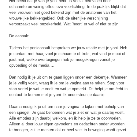
Het beeld dat je van je yoni hebt, is veelal beïnvloed door
schaamte en weinig effectieve voorlichting. In de praktijk blijkt dat
veel vrouwen niet goed bekend zijn met de anatomie van het
vrouwelijke bekkengebied. Ook de uiterlijke verschijning
veroorzaakt veel onzekerheid. Wat ‘hoort’ er wel of niet te zijn.
De aanpak:
Tijdens het yoniconsult bespreken we jouw relatie met je yoni. Heb
je contact met haar, voel je schaamte of trots, wat vind je mooi of
juist niet, welke overtuigingen heb je meegekregen vanuit je
opvoeding of de media….
Dan nodig ik je uit om te gaan liggen onder een dekentje. Wanneer
je je veilig voelt, vraag ik je om je vagina aan te raken. Stap voor
stap vertel je wat je voelt en wat je opmerkt. Dit helpt je om écht in
contact te komen met je yoni. Ik ondersteun je daarbij.
Daarna nodig ik je uit om naar je vagina te kijken met behulp van
een spiegel. Je gaat benoemen wat je ziet en wat je daarbij voelt.
Alle emoties zijn daarbij welkom, en ik help je ze te doorvoelen.
Alleen al door jouw eigen gevoelens en gedachten onder woorden
te brengen, zul je merken dat er heel veel in beweging wordt gezet.